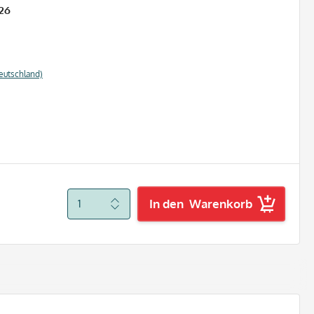
26
eutschland)
In den
Warenkorb