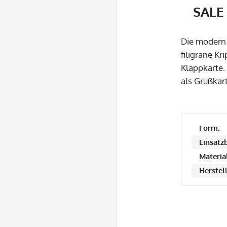
SALE 
Die modern 
filigrane Kr
Klappkarte.
als Grußkar
Form:
Einsatzb
Material
Herstell