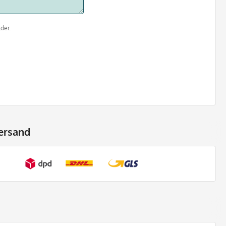
der.
ersand