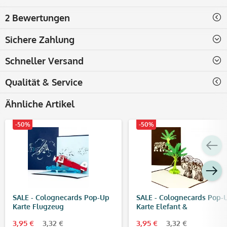
2 Bewertungen
Sichere Zahlung
Schneller Versand
Qualität & Service
Ähnliche Artikel
-50%
-50%
SALE - Colognecards Pop-Up
SALE - Colognecards Pop-
Karte Flugzeug
Karte Elefant &
Bananenbaum
3,95 €
3,32 €
3,95 €
3,32 €