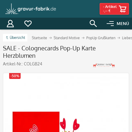
-
Artikel
-,-- €
MENÜ
Übersicht
Startseite
Standard Motive
PopUp Grußkarten
Liebe
SALE - Colognecards Pop-Up Karte
Herzblumen
Artikel-Nr.:
COLGB24
-50%