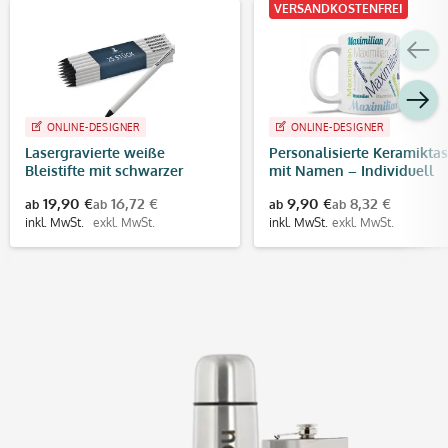
VERSANDKOSTENFREI
ONLINE-DESIGNER
ONLINE-DESIGNER
Lasergravierte weiße
Personalisierte Keramikta
Bleistifte mit schwarzer
mit Namen – Individuell
Gravur (ab 25 Stück)
bedruckte Tasse als
19,90 €
16,72 €
9,90 €
8,32 €
ab
ab
ab
ab
Geschenkidee
inkl. MwSt.
exkl. MwSt.
inkl. MwSt.
exkl. MwSt.