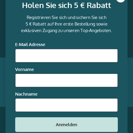
Holen Sie sich 5 € Rabatt
Informationen
Registrieren Sie sich und sichern Sie sich
Service
5 € Rabatt auf Ihre erste Bestellung sowie
exklusiven Zugang zu unseren Top-Angeboten.
gravur-
fabrik.de
Facebook
LinkedIn
Twitter
@Social
E-Mail Adresse
media
Qualität garantiert
Vorname
Mitgliedschaften
Nachname
Unsere Online-Shops
* Alle Preise inkl. gesetzl. Mehrwertsteuer zzgl.
Anmelden
Versandkosten
© stempel-fabrik.de – Alle Rechte
vorbehalten.