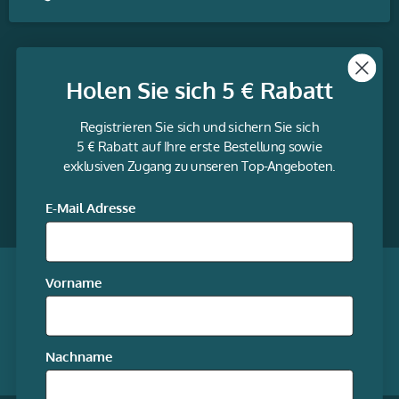
Themen
Holen Sie sich 5 € Rabatt
Informationen
Registrieren Sie sich und sichern Sie sich
Service
5 € Rabatt auf Ihre erste Bestellung sowie
exklusiven Zugang zu unseren Top-Angeboten.
gravur-
fabrik.de
Facebook
LinkedIn
Twitter
@Social
E-Mail Adresse
media
Qualität garantiert
Vorname
Mitgliedschaften
Nachname
Unsere Online-Shops