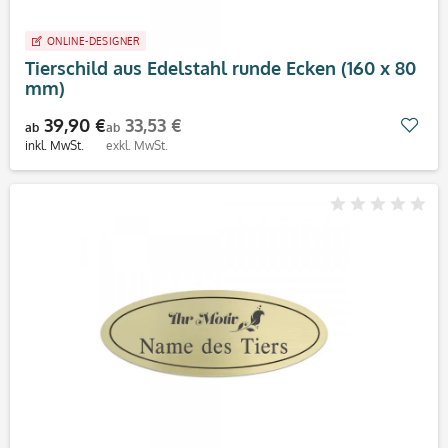
ONLINE-DESIGNER
Tierschild aus Edelstahl runde Ecken (160 x 80
mm)
39,90 €
33,53 €
Mer
ab
ab
inkl. MwSt.
exkl. MwSt.