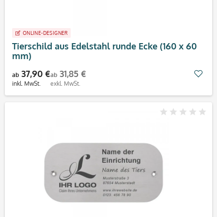
ONLINE-DESIGNER
Tierschild aus Edelstahl runde Ecke (160 x 60
mm)
37,90 €
31,85 €
Mer
ab
ab
inkl. MwSt.
exkl. MwSt.