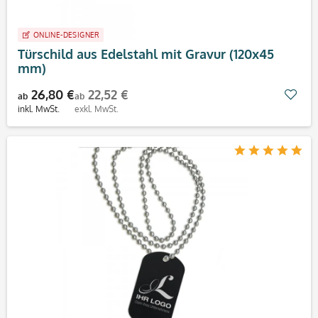
ONLINE-DESIGNER
Türschild aus Edelstahl mit Gravur (120x45
mm)
26,80 €
22,52 €
Mer
ab
ab
inkl. MwSt.
exkl. MwSt.