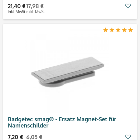
21,40 €
17,98 €
Mer
inkl. MwSt.
exkl. MwSt.
Badgetec smag® - Ersatz Magnet-Set für
Namenschilder
7,20 €
6,05 €
Mer