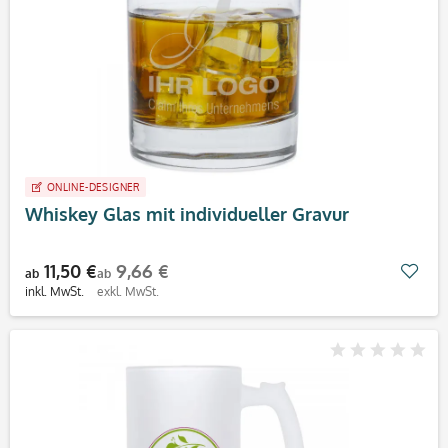
ONLINE-DESIGNER
Whiskey Glas mit individueller Gravur
11,50 €
9,66 €
Mer
ab
ab
inkl. MwSt.
exkl. MwSt.