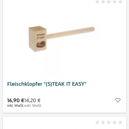
Fleischklopfer "(S)TEAK IT EASY"
16,90 €
14,20 €
Mer
inkl. MwSt.
exkl. MwSt.