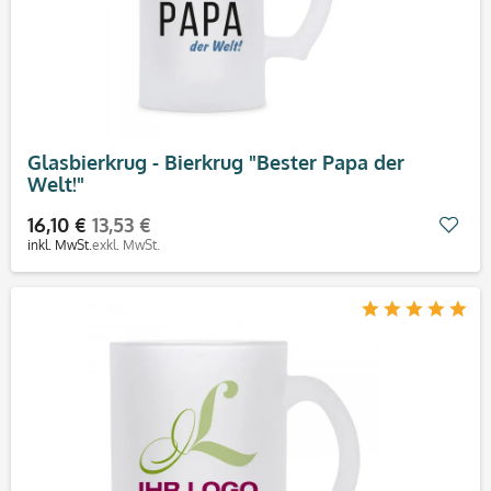
Glasbierkrug - Bierkrug "Bester Papa der
Welt!"
16,10 €
13,53 €
Mer
inkl. MwSt.
exkl. MwSt.