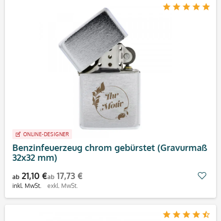
ONLINE-DESIGNER
Benzinfeuerzeug chrom gebürstet (Gravurmaß
32x32 mm)
21,10 €
17,73 €
Mer
ab
ab
inkl. MwSt.
exkl. MwSt.