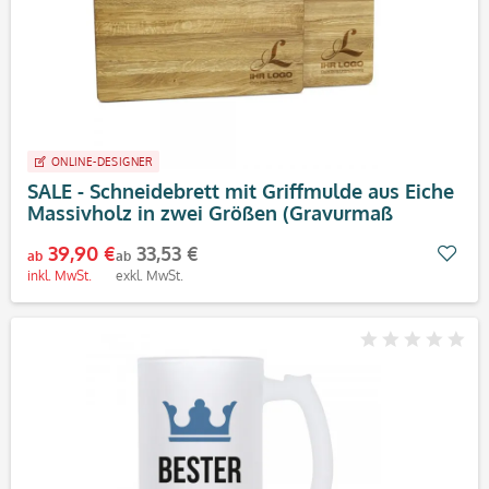
ONLINE-DESIGNER
SALE - Schneidebrett mit Griffmulde aus Eiche
Massivholz in zwei Größen (Gravurmaß
100x100 mm)
39,90 €
33,53 €
Mer
ab
ab
inkl. MwSt.
exkl. MwSt.