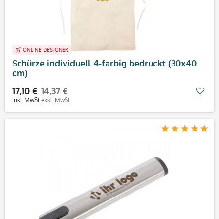
ONLINE-DESIGNER
Schürze individuell 4-farbig bedruckt (30x40
cm)
17,10 €
14,37 €
Mer
inkl. MwSt.
exkl. MwSt.