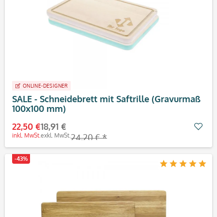
ONLINE-DESIGNER
SALE - Schneidebrett mit Saftrille (Gravurmaß
100x100 mm)
22,50 €
18,91 €
Mer
inkl. MwSt.
exkl. MwSt.
24,20 € *
-43%