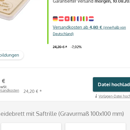
Garantierter Versand
morgen, 10.08.20
Versandkosten ab
4,80 €
(innerhalb von
Deutschland)
24,20 € *
-7,02%
bildungen
1 €
Datei hochla
MwSt.
ersandkosten
24,20 € *
Vorlagen-Datei hoch
neidebrett mit Saftrille (Gravurmaß 100x100 mm)