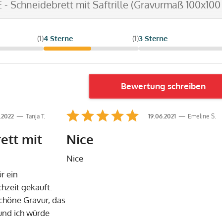
E - Schneidebrett mit Saftrille (Gravurmaß 100x10
(1)
4 Sterne
(1)
3 Sterne
Bewertung schreiben
.2022
Tanja T.
19.06.2021
Emeline S.
ett mit
Nice
Nice
r ein
hzeit gekauft.
chöne Gravur, das
und ich würde