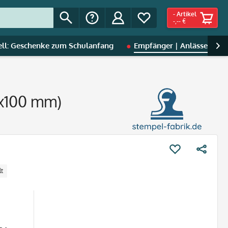
-
Artikel
-,-- €
ell: Geschenke zum Schulanfang
Empfänger | Anlässe
S

0x100 mm)
lt