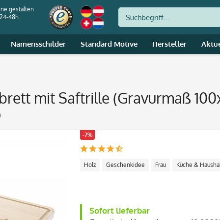
ine gestalten
 24-48h
Namensschilder
Standard Motive
Hersteller
Aktu
brett mit Saftrille (Gravurmaß 10
a
-7%
Holz
Geschenkidee
Frau
Küche & Hausha
Sofort lieferbar