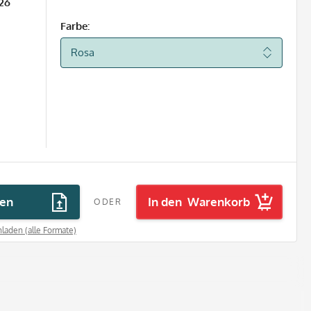
26
Farbe:
den
In den
Warenkorb
ODER
laden (alle Formate)