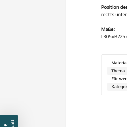
Position de
rechts unte
Maße:
L305xB225
Material
Thema:
Für wen
Kategor