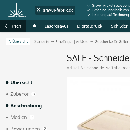
Gravur-Artikel selbst onl
gravur-fabrik.de
Lieferung innerhalb von
Lieferung auf Rechnung
 Kategorien
Lasergravur
Digitaldruck
Schilder

Übersicht
Startseite
Empfänger | Anlässe
Geschenke für Griller
SALE - Schneide
Artikel-Nr.:
schneide_saftrille_ros
Übersicht
Zubehör
3
Beschreibung
Medien
7
Bewertungen
2