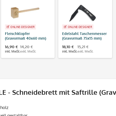
ONLINE-DESIGNER
ONLINE-DESIGNER
Fleischklopfer
Edelstahl Taschenmesser
(Gravurmaß 40x60 mm)
(Gravurmaß 75x15 mm)
16,90 €
14,20 €
18,10 €
15,21 €
inkl. MwSt.
exkl. MwSt.
inkl. MwSt.
exkl. MwSt.
LE - Schneidebrett mit Saftrille (G
holz
uell gestaltbar