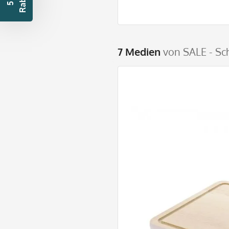
t
5
€
R
a
b
a
t
7 Medien
von SALE - Sc