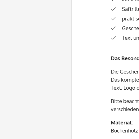
Saftrill
praktis
Gesche
Text u
Das Besond
Die Geschen
Das komplet
Text, Logo 
Bitte beach
verschieden
Material:
Buchenholz