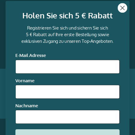
Themen
Holen Sie sich 5 € Rabatt
Informationen
Registrieren Sie sich und sichern Sie sich
Service
5 € Rabatt auf Ihre erste Bestellung sowie
exklusiven Zugang zu unseren Top-Angeboten.
gravur-
fabrik.de
Facebook
LinkedIn
Twitter
@Social
E-Mail Adresse
media
Qualität garantiert
Vorname
Mitgliedschaften
Nachname
Unsere Online-Shops
* Alle Preise inkl. gesetzl. Mehrwertsteuer zzgl.