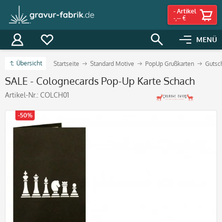
-
Artikel
-,-- €
MENÜ
Übersicht
Startseite
Standard Motive
PopUp Grußkarten
Gutsc
SALE - Colognecards Pop-Up Karte Schach
Artikel-Nr.:
COLCH01
-50%