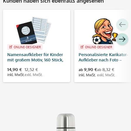
Kunden haben sich ebenfalls angesehen
ONLINE-DESIGNER
ONLINE-DESIGNER
Namensaufkleber für Kinder
Personalisierte Karikatur-
mit großem Motiv, 160 Stück,
Aufkleber nach Foto –
Set
konturgeschnitten | WM
14,90 €
12,52 €
9,90 €
8,32 €
ab
ab
Fußball Design
inkl. MwSt.
exkl. MwSt.
inkl. MwSt.
exkl. MwSt.