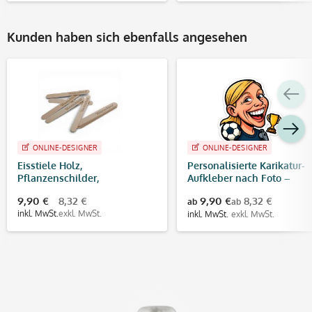
Kunden haben sich ebenfalls angesehen
ONLINE-DESIGNER
ONLINE-DESIGNER
Eisstiele Holz,
Personalisierte Karikatur-
Pflanzenschilder,
Aufkleber nach Foto –
Bastelhölzchen mit
konturgeschnitten | WM
9,90 €
8,32 €
9,90 €
8,32 €
ab
ab
individueller Gravur (10 Stück)
Fußball Design
inkl. MwSt.
exkl. MwSt.
inkl. MwSt.
exkl. MwSt.