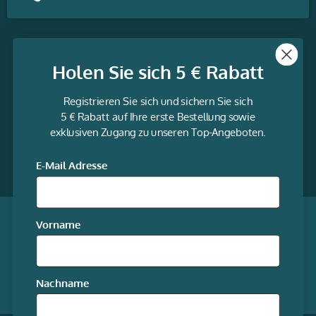
Themen
Holen Sie sich 5 € Rabatt
Informationen
Registrieren Sie sich und sichern Sie sich
Service
5 € Rabatt auf Ihre erste Bestellung sowie
exklusiven Zugang zu unseren Top-Angeboten.
gravur-
fabrik.de
Facebook
LinkedIn
Twitter
@Social
E-Mail Adresse
media
Qualität garantiert
Vorname
Mitgliedschaften
Nachname
Unsere Online-Shops