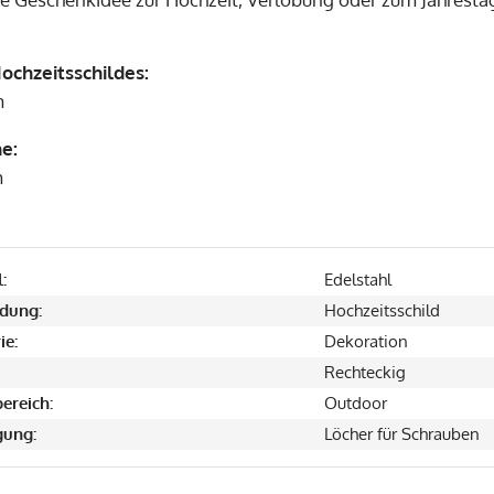
ochzeitsschildes:
m
e:
m
:
Edelstahl
dung:
Hochzeitsschild
ie:
Dekoration
Rechteckig
ereich:
Outdoor
gung:
Löcher für Schrauben