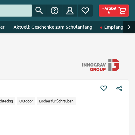
-
Artikel
-,-- €
ler
Aktuell: Geschenke zum Schulanfang
Empfänger | A

chteckig
Outdoor
Löcher für Schrauben