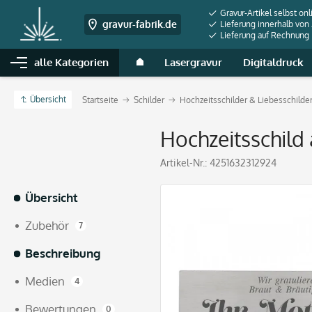
Gravur-Artikel selbst onl
gravur-fabrik.de
Lieferung innerhalb von
Lieferung auf Rechnung
alle Kategorien
Lasergravur
Digitaldruck
Übersicht
Startseite
Schilder
Hochzeitsschilder & Liebesschilde
Hochzeitsschild 
Artikel-Nr.:
4251632312924
Übersicht
Zubehör
7
Beschreibung
Medien
4
Bewertungen
0