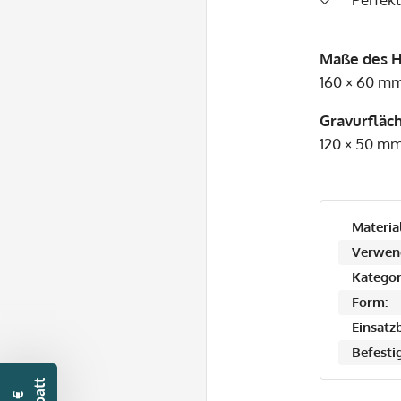
Maße des H
160 × 60 m
Gravurfläch
120 × 50 m
Material
Verwen
Kategor
Form:
Einsatzb
Befesti