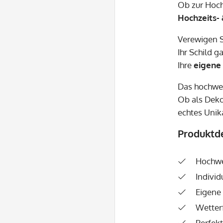
Ob zur Hoch
Hochzeits- 
Verewigen S
Ihr Schild 
Ihre
eigene
Das hochwer
Ob als Deko
echtes Unik
Produktde
Hochwer
Individ
Eigene
Wetterf
Perfek