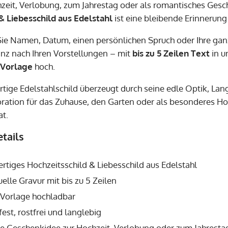
zeit, Verlobung, zum Jahrestag oder als romantisches Gesche
& Liebesschild aus Edelstahl
ist eine bleibende Erinnerun
ie Namen, Datum, einen persönlichen Spruch oder Ihre ganz
ganz nach Ihren Vorstellungen – mit
bis zu 5 Zeilen Text
in u
 Vorlage
hoch.
tige Edelstahlschild überzeugt durch seine edle Optik, Lan
ration für das Zuhause, den Garten oder als besonderes Hoc
at.
tails
tiges Hochzeitsschild & Liebesschild aus Edelstahl
uelle Gravur mit bis zu 5 Zeilen
 Vorlage hochladbar
est, rostfrei und langlebig
te Geschenkidee zur Hochzeit, Verlobung oder zum Jahresta