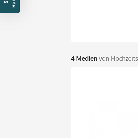
t
5
€
R
a
b
a
t
4 Medien
von Hochzeits