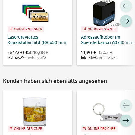
ONLINE-DESIGNER
ONLINE-DESIGNER
Lasergraviertes
Adressaufkleber im
Kunststoffschild (100x50 mm)
Spenderkarton 60x30 mm
250 Stück (Rollenetikett) 4
12,00 €
10,08 €
14,90 €
12,52 €
ab
ab
farbig / großes Adressfeld
inkl. MwSt.
exkl. MwSt.
inkl. MwSt.
exkl. MwSt.
Kunden haben sich ebenfalls angesehen
ONLINE-DESIGNER
ONLINE-DESIGNER