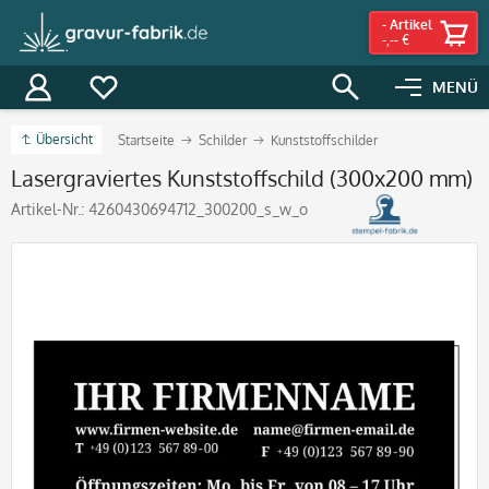
-
Artikel
-,-- €
MENÜ
Übersicht
Startseite
Schilder
Kunststoffschilder
Lasergraviertes Kunststoffschild (300x200 mm)
Artikel-Nr.:
4260430694712_300200_s_w_o