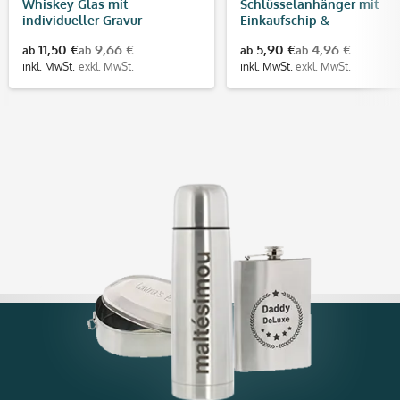
Whiskey Glas mit
Schlüsselanhänger mit
individueller Gravur
Einkaufschip &
Flaschenöffner (Gravurma
11,50 €
9,66 €
5,90 €
4,96 €
ab
ab
ab
ab
40x15 mm)
inkl. MwSt.
exkl. MwSt.
inkl. MwSt.
exkl. MwSt.