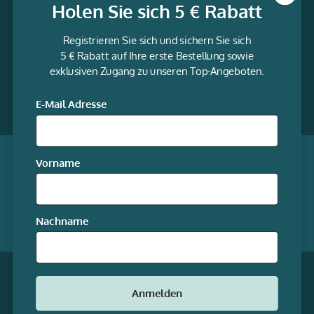
Holen Sie sich 5 € Rabatt
Informationen
Registrieren Sie sich und sichern Sie sich
Service
5 € Rabatt auf Ihre erste Bestellung sowie
exklusiven Zugang zu unseren Top-Angeboten.
gravur-
fabrik.de
Facebook
LinkedIn
Twitter
@Social
E-Mail Adresse
media
Qualität garantiert
Vorname
Mitgliedschaften
Nachname
Unsere Online-Shops
* Alle Preise inkl. gesetzl. Mehrwertsteuer zzgl.
Anmelden
Versandkosten
© stempel-fabrik.de – Alle Rechte
vorbehalten.