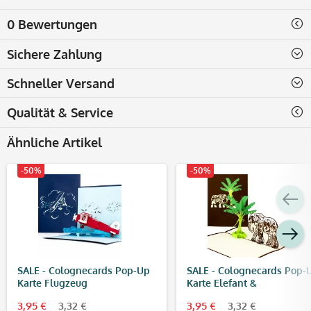
0 Bewertungen
Sichere Zahlung
Schneller Versand
Qualität & Service
Ähnliche Artikel
-50%
-50%
SALE - Colognecards Pop-Up
SALE - Colognecards Pop-
Karte Flugzeug
Karte Elefant &
Bananenbaum
3,95 €
3,32 €
3,95 €
3,32 €