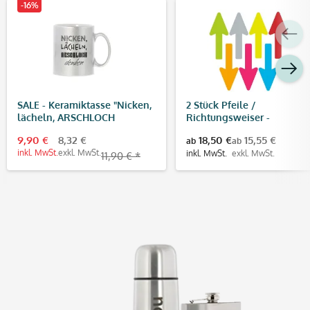
-16%
SALE - Keramiktasse "Nicken,
2 Stück Pfeile /
lächeln, ARSCHLOCH
Richtungsweiser -
denken"
Fußbodenaufkleber
9,90 €
8,32 €
18,50 €
15,55 €
ab
ab
(Pfeilgröße 400x160 mm)
inkl. MwSt.
exkl. MwSt.
inkl. MwSt.
exkl. MwSt.
11,90 € *