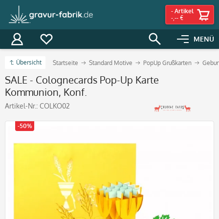
-
Artikel
-,-- €
MENÜ
Übersicht
Startseite
Standard Motive
PopUp Grußkarten
Gebur
SALE - Colognecards Pop-Up Karte
Kommunion, Konf.
Artikel-Nr.:
COLKO02
-50%