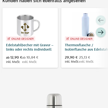
Kunden haben sich ebenfalls angesehen
ONLINE-DESIGNER
ONLINE-DESIGNER
Edelstahlbecher mit Gravur –
Thermosflasche /
links oder rechts individuell
Isolierflasche aus Edelstah
gravieren
mit Bambusdeckel und
12,90 €
10,84 €
29,90 €
25,13 €
ab
ab
Individualisierung
inkl. MwSt.
exkl. MwSt.
inkl. MwSt.
exkl. MwSt.