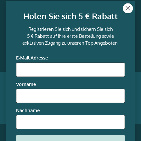
Themen
Holen Sie sich 5 € Rabatt
Informationen
Registrieren Sie sich und sichern Sie sich
Service
5 € Rabatt auf Ihre erste Bestellung sowie
exklusiven Zugang zu unseren Top-Angeboten.
gravur-
fabrik.de
Facebook
LinkedIn
Twitter
@Social
E-Mail Adresse
media
Qualität garantiert
Vorname
Mitgliedschaften
Nachname
Unsere Online-Shops
* Alle Preise inkl. gesetzl. Mehrwertsteuer zzgl.