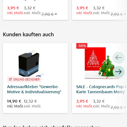
Bananenbaum
3,95 €
3,32 €
3,95 €
3,32 €
inkl. MwSt.
exkl. MwSt.
inkl. MwSt.
exkl. MwSt.
7,90 € *
7,90 € *
Kunden kauften auch
-50%
ONLINE-DESIGNER
Adressaufkleber "Gewerbe-
SALE - Colognecards Pop-
Motive & Individualisierung"
Karte Tannenbaum Merry
im Spenderkarton (60x30 mm
Christmas rot
14,90 €
12,52 €
3,95 €
3,32 €
250 Stück)
inkl. MwSt.
exkl. MwSt.
inkl. MwSt.
exkl. MwSt.
7,90 € *