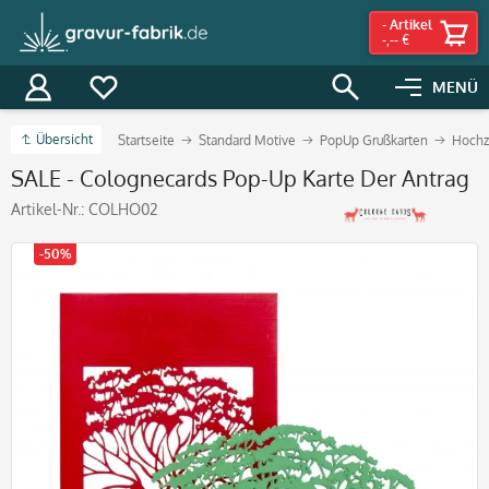
-
Artikel
-,-- €
MENÜ
Übersicht
Startseite
Standard Motive
PopUp Grußkarten
Hochz
SALE - Colognecards Pop-Up Karte Der Antrag
Artikel-Nr.:
COLHO02
-50%