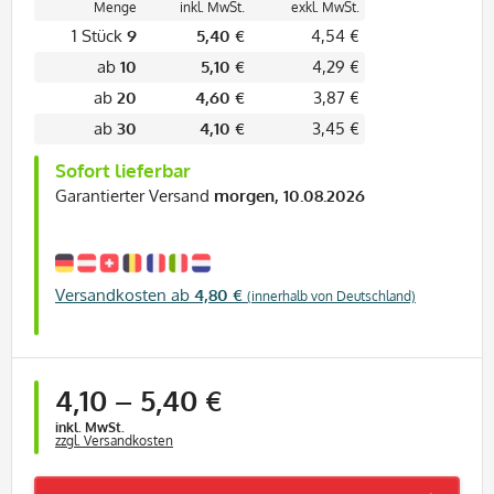
Menge
inkl. MwSt.
exkl. MwSt.
1 Stück
9
5,40 €
4,54 €
ab
10
5,10 €
4,29 €
ab
20
4,60 €
3,87 €
ab
30
4,10 €
3,45 €
Sofort lieferbar
Garantierter Versand
morgen, 10.08.2026
Versandkosten ab
4,80 €
(innerhalb von Deutschland)
ab
1 Stück
4,10
–
5,40 €
inkl. MwSt.
zzgl. Versandkosten