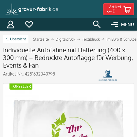
-
Artikel
-,-- €
MENÜ
Übersicht
Startseite
Digitaldruck
Textildruck
Im Büro & Schulbe
Individuelle Autofahne mit Halterung (400 x
300 mm) – Bedruckte Autoflagge für Werbung,
Events & Fan
Artikel-Nr.:
4251632340798
TOPSELLER