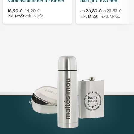
Namensaufkleber für Kinder
oval (100 x 60 mm)
(Set mit 260 Aufklebern in
16,90 €
14,20 €
26,80 €
22,52 €
ab
ab
verschiedenen Größen)
inkl. MwSt.
exkl. MwSt.
inkl. MwSt.
exkl. MwSt.