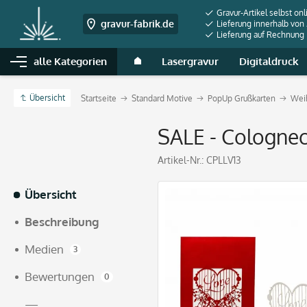
Gravur-Artikel selbst onl
gravur-fabrik.de
Lieferung innerhalb von
Lieferung auf Rechnung
alle Kategorien
Lasergravur
Digitaldruck
Übersicht
Startseite
Standard Motive
PopUp Grußkarten
Wei
SALE - Colognec
Artikel-Nr.:
CPLLV13
Übersicht
Beschreibung
Medien
3
Bewertungen
0
—