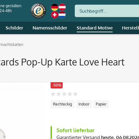
ine gestalten
 24-48h
Schilder
Namensschilder
Standard Motive
Herstel
hnachtskarten
ards Pop-Up Karte Love Heart
-50%
Rechteckig
Indoor
Papier
Sofort lieferbar
Garantierter Versand
heute, 06.08.202