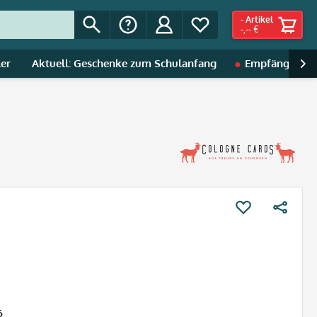
-
Artikel
-,-- €
ler
Aktuell: Geschenke zum Schulanfang
Empfänger | A

6