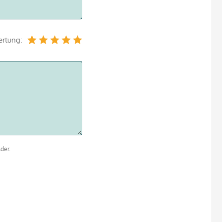
ertung:
der.