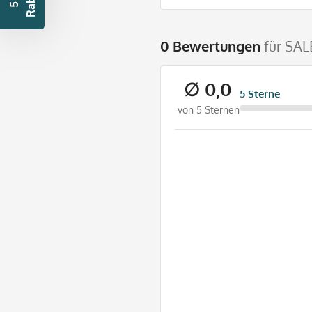
t
5
€
R
a
b
a
t
0 Bewertungen
für SAL
∅ 0,0
5 Sterne
von 5 Sternen