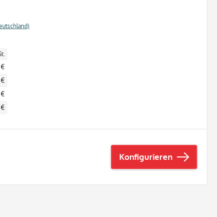
eutschland)
t.
 €
 €
 €
 €
Konfigurieren