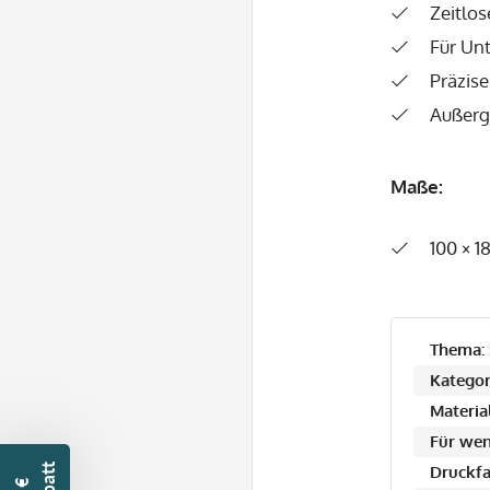
Zeitlo
Für Un
Präzis
Außerg
Maße:
100 × 
Thema:
Kategor
Material
Für wen
Druckfa