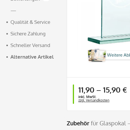
—
Qualität & Service
Sichere Zahlung
Schneller Versand
Weitere Ab
Alternative Artikel
ab
1 Stück
11,90
–
15,90 €
inkl. MwSt.
zzgl. Versandkosten
Zubehör
für Glaspokal –