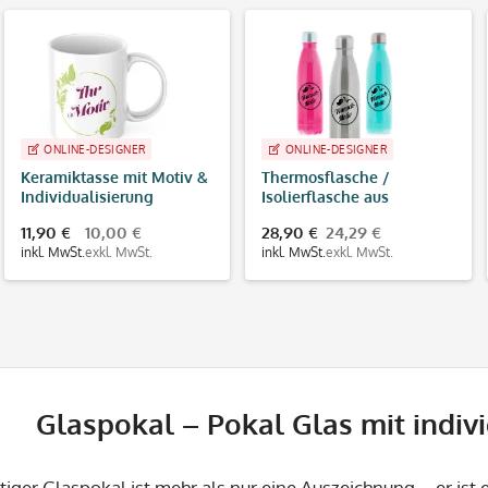
ONLINE-DESIGNER
ONLINE-DESIGNER
Keramiktasse mit Motiv &
Thermosflasche /
Individualisierung
Isolierflasche aus
Edelstahl mit
11,90 €
10,00 €
28,90 €
24,29 €
individuellem
inkl. MwSt.
exkl. MwSt.
inkl. MwSt.
exkl. MwSt.
Schwarzdruck
Glaspokal – Pokal Glas mit indiv
tiger Glaspokal ist mehr als nur eine Auszeichnung – er ist