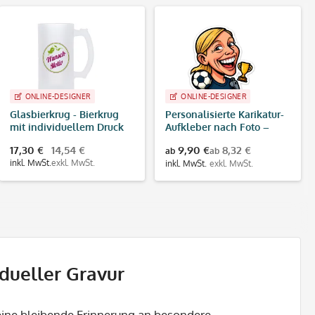
ONLINE-DESIGNER
ONLINE-DESIGNER
Glasbierkrug - Bierkrug
Personalisierte Karikatur-
mit individuellem Druck
Aufkleber nach Foto –
(Druckfläche 70x70 mm)
konturgeschnitten | WM
17,30 €
14,54 €
9,90 €
8,32 €
ab
ab
Fußball Design
inkl. MwSt.
exkl. MwSt.
inkl. MwSt.
exkl. MwSt.
idueller Gravur
 eine bleibende Erinnerung an besondere