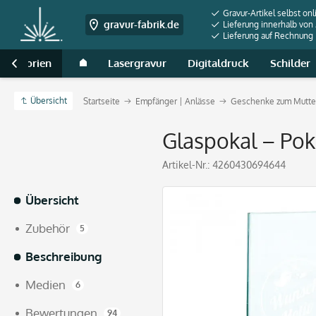
Gravur-Artikel selbst onl
gravur-fabrik.de
Lieferung innerhalb von
Lieferung auf Rechnung
 Kategorien
Lasergravur
Digitaldruck
Schilder

Übersicht
Startseite
Empfänger | Anlässe
Geschenke zum Mutter
Glaspokal – Poka
Artikel-Nr.:
4260430694644
Übersicht
Zubehör
5
Beschreibung
Medien
6
Bewertungen
94