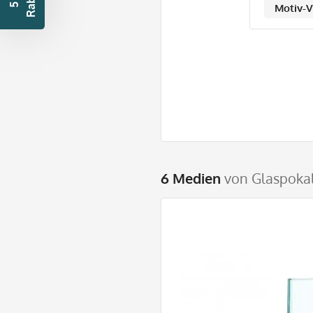
t
5
€
R
a
b
a
t
Motiv-V
6 Medien
von Glaspokal