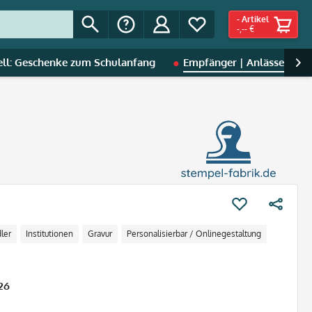
-
Artikel
-,-- €
ell: Geschenke zum Schulanfang
Empfänger | Anlässe
S

ler
Institutionen
Gravur
Personalisierbar / Onlinegestaltung
26