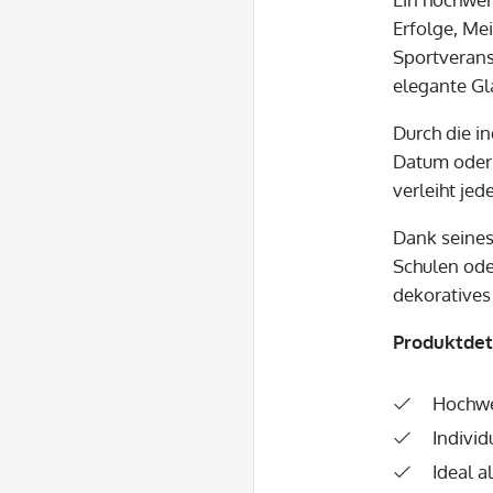
Erfolge, Me
Sportverans
elegante Gl
Durch die i
Datum oder 
verleiht je
Dank seines
Schulen ode
dekoratives 
Produktdeta
Hochwe
Individ
Ideal 