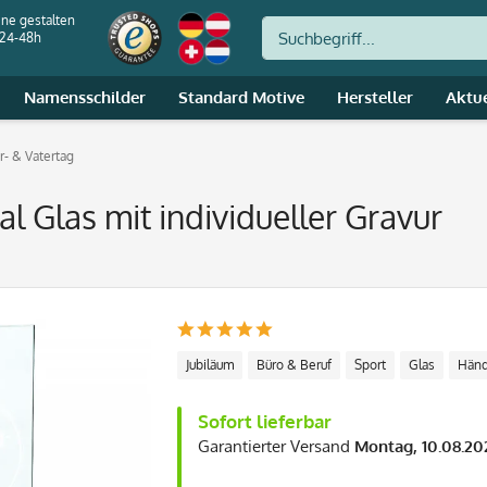
ine gestalten
 24-48h
Namensschilder
Standard Motive
Hersteller
Aktu
- & Vatertag
l Glas mit individueller Gravur
Jubiläum
Büro & Beruf
Sport
Glas
Händ
Sofort lieferbar
Garantierter Versand
Montag, 10.08.20