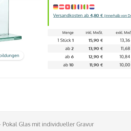
Versandkosten ab
4,80 €
(innerhalb von D
Menge
inkl. MwSt.
exkl. MwS
1 Stück
1
15,90 €
13,36
ab
2
13,90 €
11,68
bildungen
ab
6
12,90 €
10,84
ab
10
11,90 €
10,00
 Pokal Glas mit individueller Gravur