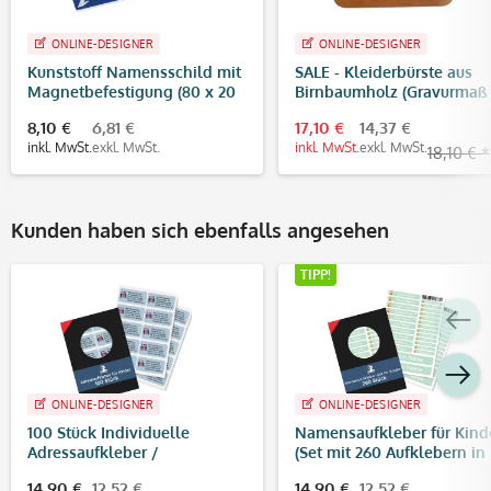
ONLINE-DESIGNER
ONLINE-DESIGNER
Kunststoff Namensschild mit
SALE - Kleiderbürste aus
Magnetbefestigung (80 x 20
Birnbaumholz (Gravurmaß
mm)
110x30 mm)
8,10 €
6,81 €
17,10 €
14,37 €
inkl. MwSt.
exkl. MwSt.
inkl. MwSt.
exkl. MwSt.
18,10 € *
Kunden haben sich ebenfalls angesehen
TIPP!
ONLINE-DESIGNER
ONLINE-DESIGNER
100 Stück Individuelle
Namensaufkleber für Kind
Adressaufkleber /
(Set mit 260 Aufklebern in
Namensaufkleber für Schule,
verschiedenen Größen)
14,90 €
12,52 €
14,90 €
12,52 €