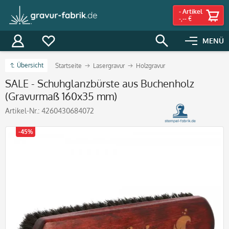
-
Artikel
-,-- €
MENÜ
Übersicht
Startseite
Lasergravur
Holzgravur
SALE - Schuhglanzbürste aus Buchenholz
(Gravurmaß 160x35 mm)
Artikel-Nr.:
4260430684072
-45%