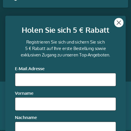
Themen
Holen Sie sich 5 € Rabatt
Informationen
Registrieren Sie sich und sichern Sie sich
Service
5 € Rabatt auf Ihre erste Bestellung sowie
exklusiven Zugang zu unseren Top-Angeboten.
gravur-
fabrik.de
Facebook
LinkedIn
Twitter
@Social
E-Mail Adresse
media
Qualität garantiert
Vorname
Mitgliedschaften
Nachname
Unsere Online-Shops