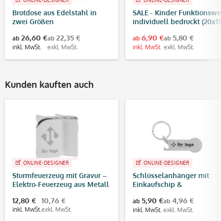
Brotdose aus Edelstahl in
SALE - Kinder Funktionswe
zwei Größen
individuell bedruckt (20x1
cm)
26,60 €
22,35 €
6,90 €
5,80 €
ab
ab
ab
ab
inkl. MwSt.
exkl. MwSt.
inkl. MwSt.
exkl. MwSt.
Kunden kauften auch
ONLINE-DESIGNER
ONLINE-DESIGNER
Sturmfeuerzeug mit Gravur –
Schlüsselanhänger mit
Elektro-Feuerzeug aus Metall
Einkaufschip &
(weiß, Turbo-Flamme
Flaschenöffner (Gravurma
12,80 €
10,76 €
5,90 €
4,96 €
ab
ab
40x15 mm)
inkl. MwSt.
exkl. MwSt.
inkl. MwSt.
exkl. MwSt.