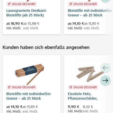
ONLINE-DESIGNER
ONLINE-DESIGNER
Lasergravierte Dreikant-
Bleistifte mit individueller
Bleistifte (ab 25 Stück)
Gravur – ab 25 Stück
18,90 €
15,88 €
14,10 €
11,85 €
ab
ab
ab
ab
inkl. MwSt.
exkl. MwSt.
inkl. MwSt.
exkl. MwSt.
Kunden haben sich ebenfalls angesehen
ONLINE-DESIGNER
ONLINE-DESIGNER
Bleistifte mit individueller
Eisstiele Holz,
Gravur – ab 25 Stück
Pflanzenschilder,
Bastelhölzchen mit
14,10 €
11,85 €
9,90 €
8,32 €
ab
ab
individueller Gravur (10 St
inkl. MwSt.
exkl. MwSt.
inkl. MwSt.
exkl. MwSt.