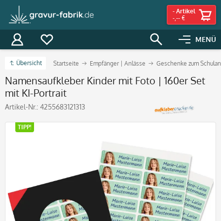
-
Artikel
-,-- €
MENÜ
Übersicht
Startseite
Empfänger | Anlässe
Geschenke zum Schulan
Namensaufkleber Kinder mit Foto | 160er Set
mit KI-Portrait
Artikel-Nr.:
4255683121313
TIPP!