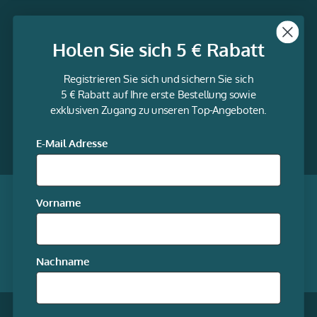
Themen
Holen Sie sich 5 € Rabatt
Informationen
Registrieren Sie sich und sichern Sie sich
Service
5 € Rabatt auf Ihre erste Bestellung sowie
exklusiven Zugang zu unseren Top-Angeboten.
gravur-
fabrik.de
Facebook
LinkedIn
Twitter
@Social
E-Mail Adresse
media
Qualität garantiert
Vorname
Mitgliedschaften
Nachname
Unsere Online-Shops