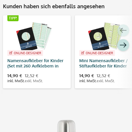
Kunden haben sich ebenfalls angesehen
TIPP!
ONLINE-DESIGNER
ONLINE-DESIGNER
Namensaufkleber für Kinder
Mini Namensaufkleber /
(Set mit 260 Aufklebern in
Stiftaufkleber für Kinder
verschiedenen Größen)
Größe S (215 Aufkleber 40
14,90 €
12,52 €
14,90 €
12,52 €
mm)
inkl. MwSt.
exkl. MwSt.
inkl. MwSt.
exkl. MwSt.