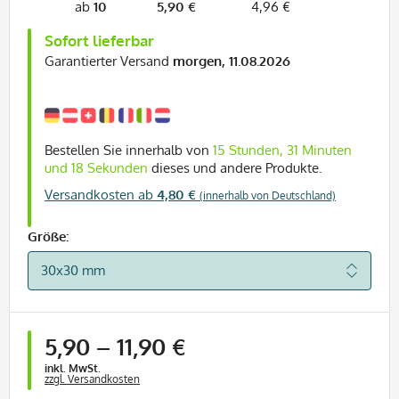
ab
10
5,90 €
4,96 €
Sofort lieferbar
Garantierter Versand
morgen, 11.08.2026
Bestellen Sie innerhalb von
15 Stunden, 31 Minuten
und 17 Sekunden
dieses und andere Produkte.
Versandkosten ab
4,80 €
(innerhalb von Deutschland)
Größe:
ab
1 Stück
5,90
–
11,90 €
inkl. MwSt.
zzgl. Versandkosten