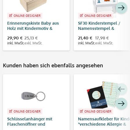
ohne Vorlage
Jetzt ganz einfach selbst
ONLINE-DESIGNER
ONLINE-DESIGNER
online gestalten
Erinnerungskiste Baby aus
SF30 Kinderstempel /
Holz mit Kindermotiv &
Namensstempel &
Gravur
Adressstempel (47 x18 mm
29,90 €
25,13 €
21,40 €
17,98 €
inkl. MwSt.
exkl. MwSt.
inkl. MwSt.
exkl. MwSt.
Kunden haben sich ebenfalls angesehen
ONLINE-DESIGNER
ONLINE-DESIGNER
Schlüsselanhänger mit
Namensaufkleber für Kind
Flaschenöffner und
"verschiedene Allergie &
individueller Lasergravur
Unverträglichkeiten" (140