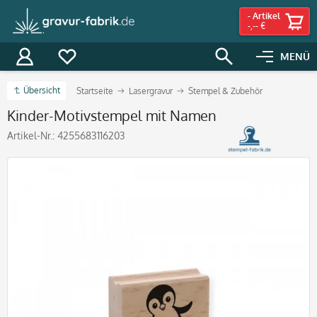
-
Artikel
-,-- €
MENÜ
Übersicht
Startseite
Lasergravur
Stempel & Zubehör
Kinder-Motivstempel mit Namen
Artikel-Nr.:
4255683116203