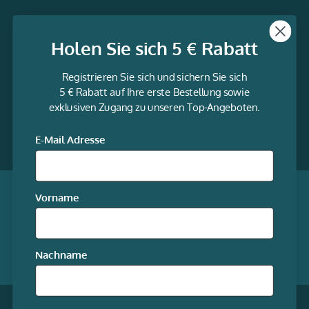
Themen
Holen Sie sich 5 € Rabatt
Informationen
Registrieren Sie sich und sichern Sie sich
Service
5 € Rabatt auf Ihre erste Bestellung sowie
exklusiven Zugang zu unseren Top-Angeboten.
gravur-
fabrik.de
Facebook
LinkedIn
Twitter
@Social
E-Mail Adresse
media
Qualität garantiert
Vorname
Mitgliedschaften
Nachname
Unsere Online-Shops