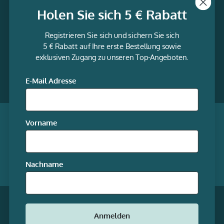
Holen Sie sich 5 € Rabatt
Informationen
Registrieren Sie sich und sichern Sie sich
Service
5 € Rabatt auf Ihre erste Bestellung sowie
exklusiven Zugang zu unseren Top-Angeboten.
gravur-
fabrik.de
Facebook
LinkedIn
Twitter
@Social
E-Mail Adresse
media
Qualität garantiert
Vorname
Mitgliedschaften
Nachname
Unsere Online-Shops
* Alle Preise inkl. gesetzl. Mehrwertsteuer zzgl.
Anmelden
Versandkosten
© stempel-fabrik.de – Alle Rechte