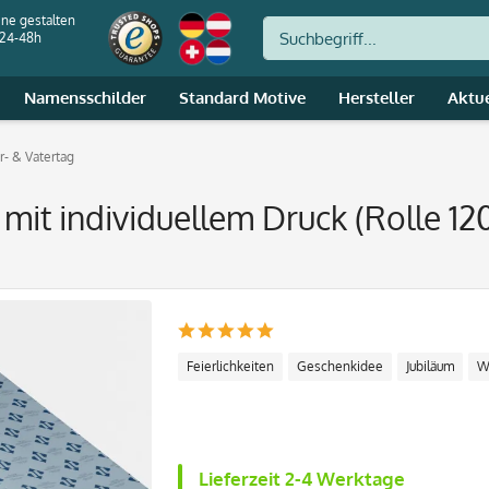
ine gestalten
 24-48h
Namensschilder
Standard Motive
Hersteller
Aktu
- & Vatertag
mit individuellem Druck (Rolle 1
Feierlichkeiten
Geschenkidee
Jubiläum
W
Lieferzeit 2-4 Werktage