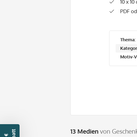
10 x 10
PDF od
Thema:
Kategor
Motiv-V
13 Medien
von Geschenk