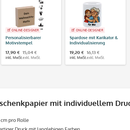
ONLINE-DESIGNER
ONLINE-DESIGNER
Personalisierbarer
Spardose mit Karikatur &
Motivstempel
Individualisierung
Weihnachten (60x60 mm)
17,90 €
15,04 €
19,20 €
16,13 €
inkl. MwSt.
exkl. MwSt.
inkl. MwSt.
exkl. MwSt.
schenkpapier mit individuellem Druc
 cm pro Rolle
rtiger Druck mit langlebigen Farben