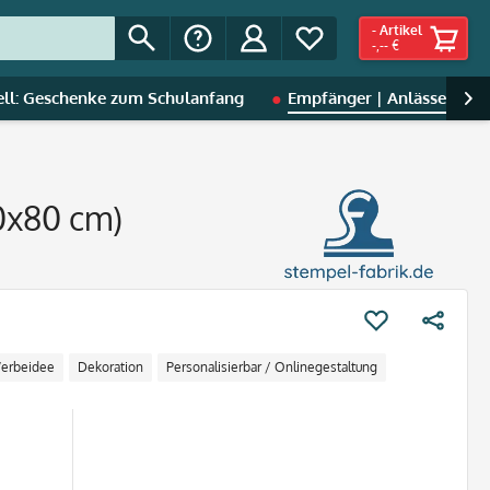
-
Artikel
-,-- €
ell: Geschenke zum Schulanfang
Empfänger | Anlässe
S

20x80 cm)
erbeidee
Dekoration
Personalisierbar / Onlinegestaltung