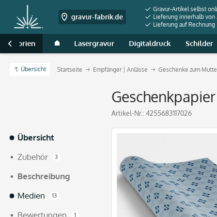
Gravur-Artikel selbst onl
gravur-fabrik.de
Lieferung innerhalb von
Lieferung auf Rechnung
 Kategorien
Lasergravur
Digitaldruck
Schilder

Übersicht
Startseite
Empfänger | Anlässe
Geschenke zum Mutter
Geschenkpapier 
Artikel-Nr.:
4255683117026
Übersicht
Zubehör
3
Beschreibung
Medien
13
Bewertungen
1