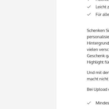
Leicht 
Für al
Schenken Sie
personalisi
Hintergrund
vielen vers
Geschenk ga
Highlight f
Und mit den
macht nicht
Bei Upload 
Mindes