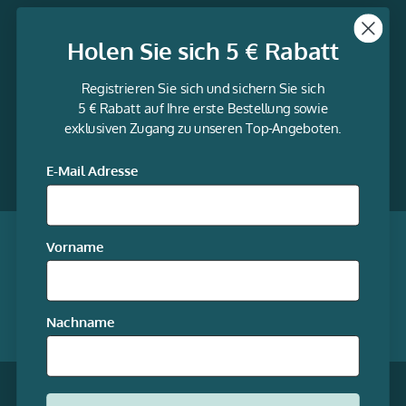
Themen
Holen Sie sich 5 € Rabatt
Informationen
Registrieren Sie sich und sichern Sie sich
Service
5 € Rabatt auf Ihre erste Bestellung sowie
exklusiven Zugang zu unseren Top-Angeboten.
gravur-
fabrik.de
Facebook
LinkedIn
Twitter
@Social
E-Mail Adresse
media
Qualität garantiert
Vorname
Mitgliedschaften
Nachname
Unsere Online-Shops
* Alle Preise inkl. gesetzl. Mehrwertsteuer zzgl.