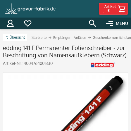
-
Artikel
-,-- €
MENÜ
Übersicht
Startseite
Empfänger | Anlässe
Geschenke zum Schulan
edding 141 F Permanenter Folienschreiber - zur
Beschriftung von Namensaufklebern (Schwarz)
Artikel-Nr.:
4004764001330