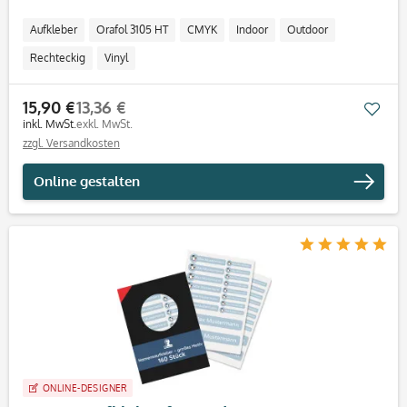
Aufkleber
Orafol 3105 HT
CMYK
Indoor
Outdoor
Rechteckig
Vinyl
15,90 €
13,36 €
Mer
inkl. MwSt.
exkl. MwSt.
zzgl. Versandkosten
Online gestalten
ONLINE-DESIGNER