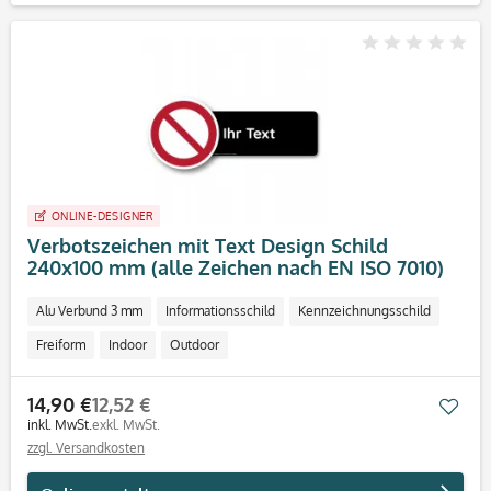
ONLINE-DESIGNER
Verbotszeichen mit Text Design Schild
240x100 mm (alle Zeichen nach EN ISO 7010)
Alu Verbund 3 mm
Informationsschild
Kennzeichnungsschild
Freiform
Indoor
Outdoor
14,90 €
12,52 €
Mer
inkl. MwSt.
exkl. MwSt.
zzgl. Versandkosten