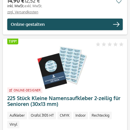
14,90 €
12,52 €
Mer
inkl. MwSt.
exkl. MwSt.
zzgl. Versandkosten
Online gestalten
TIPP!
ONLINE-DESIGNER
225 Stück Kleine Namensaufkleber 2-zeilig für
Senioren (30x13 mm)
Aufkleber
Orafol 3105 HT
CMYK
Indoor
Rechteckig
Vinyl