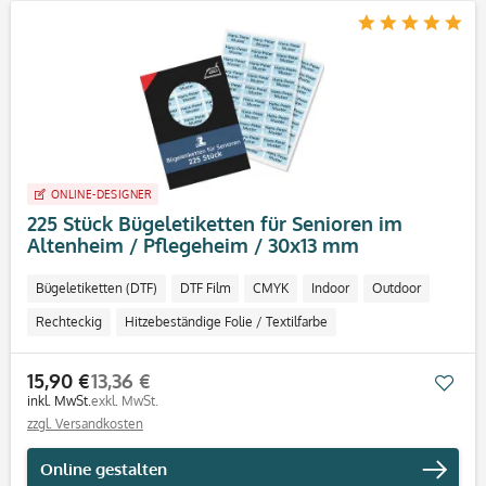
ONLINE-DESIGNER
225 Stück Bügeletiketten für Senioren im
Altenheim / Pflegeheim / 30x13 mm
Bügeletiketten (DTF)
DTF Film
CMYK
Indoor
Outdoor
Rechteckig
Hitzebeständige Folie / Textilfarbe
15,90 €
13,36 €
Mer
inkl. MwSt.
exkl. MwSt.
zzgl. Versandkosten
Online gestalten