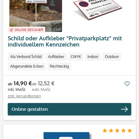
ONLINE-DESIGNER
Schild oder Aufkleber "Privatparkplatz" mit
individuellem Kennzeichen
Alu Verbund Schild
Aufkleber
CMYK
Indoor
Outdoor
Abgerundete Ecken
Rechteckig
14,90 €
12,52 €
Mer
ab
ab
inkl. MwSt.
exkl. MwSt.
zzgl. Versandkosten
Online gestalten