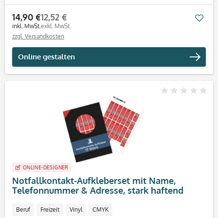
14,90 €
12,52 €
Mer
inkl. MwSt.
exkl. MwSt.
zzgl. Versandkosten
Online gestalten
ONLINE-DESIGNER
Notfallkontakt-Aufkleberset mit Name,
Telefonnummer & Adresse, stark haftend
(60x13 + 30x13 mm)
Beruf
Freizeit
Vinyl
CMYK