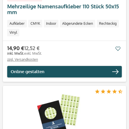
Mehrzeilige Namensaufkleber 110 Stück 50x15
mm
Aufkleber
CMYK
Indoor
Abgerundete Ecken
Rechteckig
Vinyl
14,90 €
12,52 €
Mer
inkl. MwSt.
exkl. MwSt.
zzgl. Versandkosten
Online gestalten