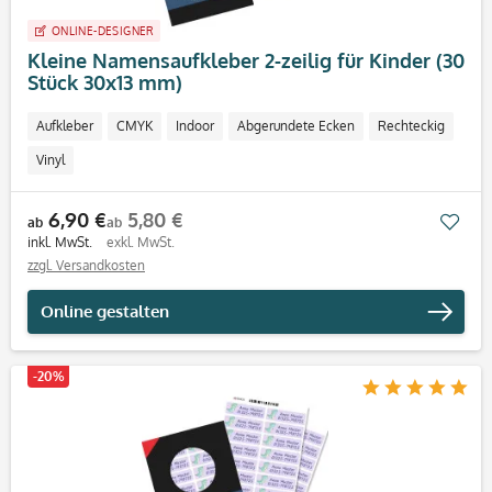
ONLINE-DESIGNER
Kleine Namensaufkleber 2-zeilig für Kinder (30
Stück 30x13 mm)
Aufkleber
CMYK
Indoor
Abgerundete Ecken
Rechteckig
Vinyl
6,90 €
5,80 €
Mer
ab
ab
inkl. MwSt.
exkl. MwSt.
zzgl. Versandkosten
Online gestalten
-20%