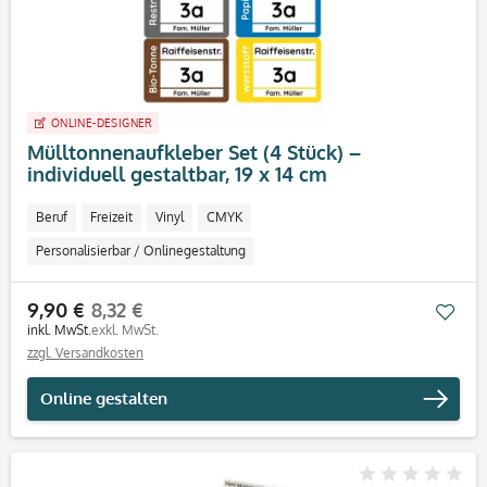
ONLINE-DESIGNER
Mülltonnenaufkleber Set (4 Stück) –
individuell gestaltbar, 19 x 14 cm
Beruf
Freizeit
Vinyl
CMYK
Personalisierbar / Onlinegestaltung
9,90 €
8,32 €
Mer
inkl. MwSt.
exkl. MwSt.
zzgl. Versandkosten
Online gestalten