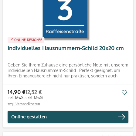
ONLINE-DESIGNER
Individuelles Hausnummern-Schild 20x20 cm
Geben Sie Ihrem Zuhause eine persönliche Note mit unserem
individuellen Hausnummern-Schild . Perfekt geeignet, um
Ihren Eingangsbereich nicht nur praktisch, sondern auch
ästhetisch aufzuwerten. Produktdetails Größe: 20x20 cm
Material:...
14,90 €
12,52 €
Mer
inkl. MwSt.
exkl. MwSt.
zzgl. Versandkosten
Online gestalten