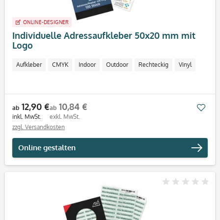
ONLINE-DESIGNER
Individuelle Adressaufkleber 50x20 mm mit
Logo
Aufkleber
CMYK
Indoor
Outdoor
Rechteckig
Vinyl
12,90 €
10,84 €
Mer
ab
ab
inkl. MwSt.
exkl. MwSt.
zzgl. Versandkosten
Online gestalten