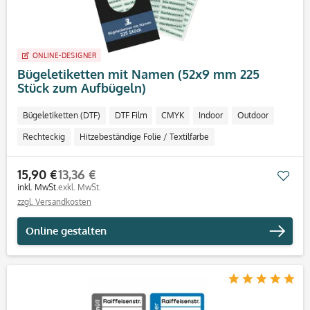
ONLINE-DESIGNER
Bügeletiketten mit Namen (52x9 mm 225
Stück zum Aufbügeln)
Bügeletiketten (DTF)
DTF Film
CMYK
Indoor
Outdoor
Rechteckig
Hitzebeständige Folie / Textilfarbe
15,90 €
13,36 €
Mer
inkl. MwSt.
exkl. MwSt.
zzgl. Versandkosten
Online gestalten