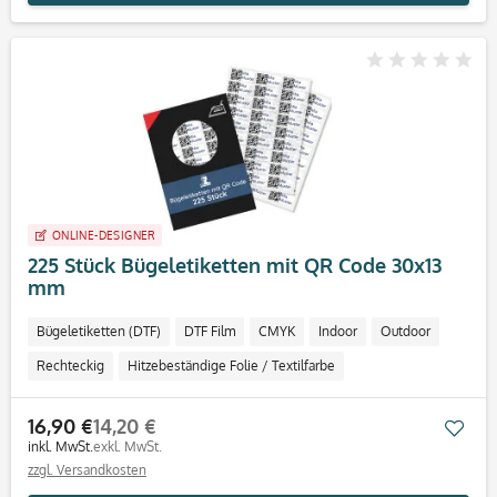
ONLINE-DESIGNER
225 Stück Bügeletiketten mit QR Code 30x13
mm
Bügeletiketten (DTF)
DTF Film
CMYK
Indoor
Outdoor
Rechteckig
Hitzebeständige Folie / Textilfarbe
16,90 €
14,20 €
Mer
inkl. MwSt.
exkl. MwSt.
zzgl. Versandkosten