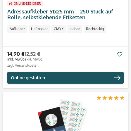
ONLINE-DESIGNER
Adressaufkleber 51x25 mm – 250 Stück auf
Rolle, selbstklebende Etiketten
Aufkleber
Haftpapier
CMYK
Indoor
Rechteckig
14,90 €
12,52 €
Mer
inkl. MwSt.
exkl. MwSt.
zzgl. Versandkosten
Online gestalten