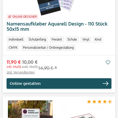
ONLINE-DESIGNER
Namensaufkleber Aquarell Design - 110 Stück
50x15 mm
Individuell
Schulanfang
Freizeit
Schule
Vinyl
Kind
CMYK
Personalisierbar / Onlinegestaltung
11,90 €
10,00 €
Mer
inkl. MwSt.
exkl. MwSt.
14,90 € *
zzgl. Versandkosten
Online gestalten