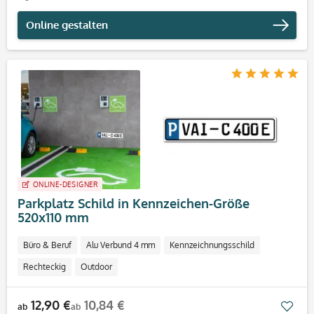
Online gestalten
ONLINE-DESIGNER
Parkplatz Schild in Kennzeichen-Größe
520x110 mm
Büro & Beruf
Alu Verbund 4 mm
Kennzeichnungsschild
Rechteckig
Outdoor
12,90 €
10,84 €
Mer
ab
ab