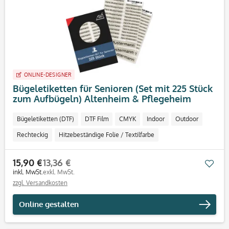
ONLINE-DESIGNER
Bügeletiketten für Senioren (Set mit 225 Stück
zum Aufbügeln) Altenheim & Pflegeheim
Bügeletiketten (DTF)
DTF Film
CMYK
Indoor
Outdoor
Rechteckig
Hitzebeständige Folie / Textilfarbe
15,90 €
13,36 €
Mer
inkl. MwSt.
exkl. MwSt.
zzgl. Versandkosten
Online gestalten