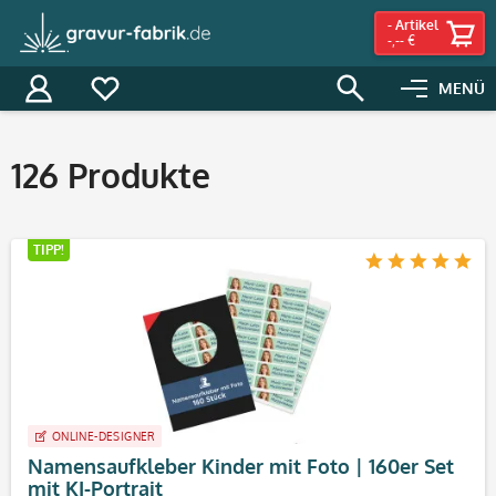
-
Artikel
-,-- €
MENÜ
Filter
126
Produkte
TIPP!
ONLINE-DESIGNER
Namensaufkleber Kinder mit Foto | 160er Set
mit KI-Portrait