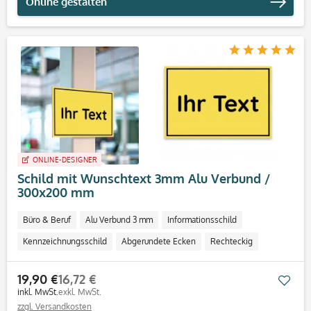
Online gestalten
ONLINE-DESIGNER
Schild mit Wunschtext 3mm Alu Verbund /
300x200 mm
Büro & Beruf
Alu Verbund 3 mm
Informationsschild
Kennzeichnungsschild
Abgerundete Ecken
Rechteckig
Indoor
Outdoor
19,90 €
16,72 €
Mer
inkl. MwSt.
exkl. MwSt.
zzgl. Versandkosten