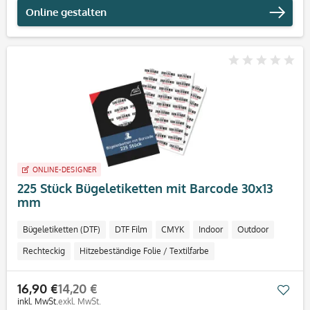
Online gestalten
ONLINE-DESIGNER
225 Stück Bügeletiketten mit Barcode 30x13
mm
Bügeletiketten (DTF)
DTF Film
CMYK
Indoor
Outdoor
Rechteckig
Hitzebeständige Folie / Textilfarbe
16,90 €
14,20 €
Mer
inkl. MwSt.
exkl. MwSt.