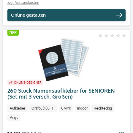
zzgl. Versandkosten
Online gestalten
TIPP!
ONLINE-DESIGNER
260 Stück Namensaufkleber für SENIOREN
(Set mit 3 versch. Größen)
Aufkleber
Orafol 3105 HT
CMYK
Indoor
Rechteckig
Vinyl