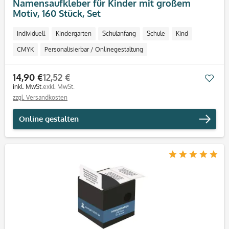
Namensaufkleber für Kinder mit großem
Motiv, 160 Stück, Set
Individuell
Kindergarten
Schulanfang
Schule
Kind
CMYK
Personalisierbar / Onlinegestaltung
14,90 €
12,52 €
Mer
inkl. MwSt.
exkl. MwSt.
zzgl. Versandkosten
Online gestalten