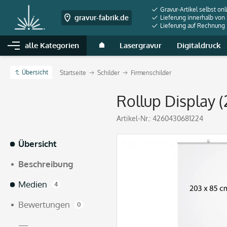
Gravur-Artikel selbst onl
gravur-fabrik.de
Lieferung innerhalb von
Lieferung auf Rechnung
alle Kategorien
Lasergravur
Digitaldruck
Übersicht
Startseite
Schilder
Firmenschilder
Rollup Display 
Artikel-Nr.:
4260430681224
Übersicht
Beschreibung
Medien
4
Bewertungen
0
—