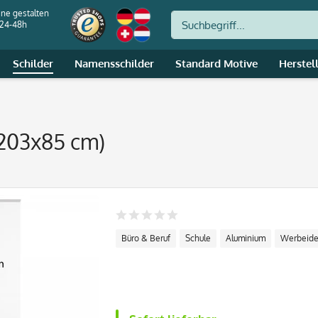
ine gestalten
 24-48h
Schilder
Namensschilder
Standard Motive
Herstel
(203x85 cm)
Büro & Beruf
Schule
Aluminium
Werbeid