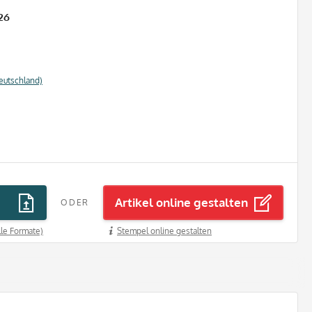
26
eutschland)
Artikel online gestalten
ODER
lle Formate)
Stempel online gestalten