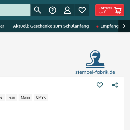
-
Artikel
-,-- €
ler
Aktuell: Geschenke zum Schulanfang
Empfänger | A

ee
Frau
Mann
CMYK