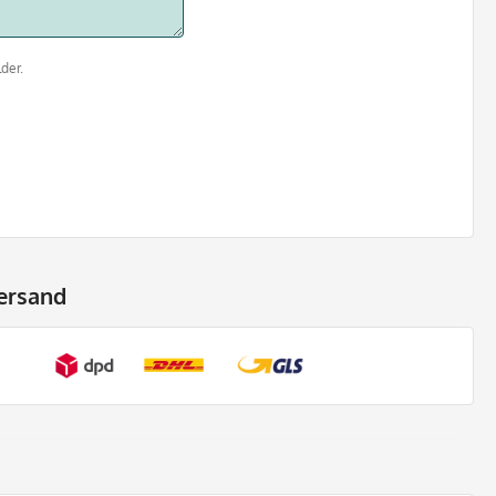
der.
ersand