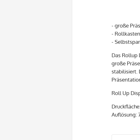
- große Prä
- Rollkaste
- Selbstsp
Das Rollup 
große Präse
stabilisier
Präsentatio
Roll Up Disp
Druckfläche
Auflösung: 