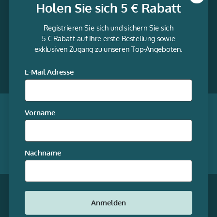
Holen Sie sich 5 € Rabatt
Informationen
Registrieren Sie sich und sichern Sie sich
Service
5 € Rabatt auf Ihre erste Bestellung sowie
exklusiven Zugang zu unseren Top-Angeboten.
gravur-
fabrik.de
Facebook
LinkedIn
Twitter
@Social
E-Mail Adresse
media
Qualität garantiert
Vorname
Mitgliedschaften
Nachname
Unsere Online-Shops
* Alle Preise inkl. gesetzl. Mehrwertsteuer zzgl.
Anmelden
Versandkosten
© stempel-fabrik.de – Alle Rechte
vorbehalten.