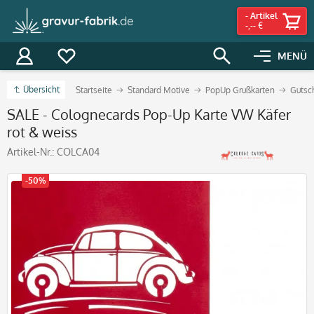
-
Artikel
-,-- €
MENÜ
Übersicht
Startseite
Standard Motive
PopUp Grußkarten
Gutsc
SALE - Colognecards Pop-Up Karte VW Käfer
rot & weiss
Artikel-Nr.:
COLCA04
-50%