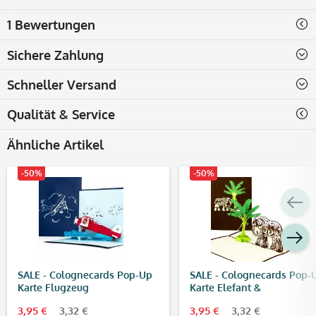
1 Bewertungen
Sichere Zahlung
Schneller Versand
Qualität & Service
Ähnliche Artikel
-50%
-50%
SALE - Colognecards Pop-Up
SALE - Colognecards Pop-
Karte Flugzeug
Karte Elefant &
Bananenbaum
3,95 €
3,32 €
3,95 €
3,32 €