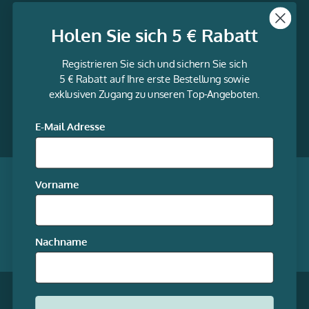
Themen
Holen Sie sich 5 € Rabatt
Informationen
Registrieren Sie sich und sichern Sie sich
Service
5 € Rabatt auf Ihre erste Bestellung sowie
exklusiven Zugang zu unseren Top-Angeboten.
gravur-
fabrik.de
Facebook
LinkedIn
Twitter
@Social
E-Mail Adresse
media
Qualität garantiert
Vorname
Mitgliedschaften
Nachname
Unsere Online-Shops
* Alle Preise inkl. gesetzl. Mehrwertsteuer zzgl.