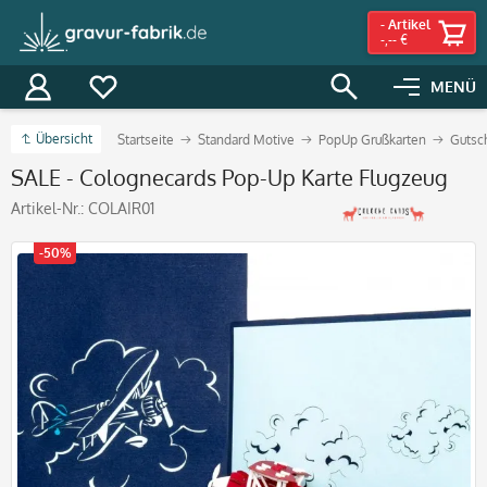
-
Artikel
-,-- €
MENÜ
Übersicht
Startseite
Standard Motive
PopUp Grußkarten
Gutsc
SALE - Colognecards Pop-Up Karte Flugzeug
Artikel-Nr.:
COLAIR01
-50%