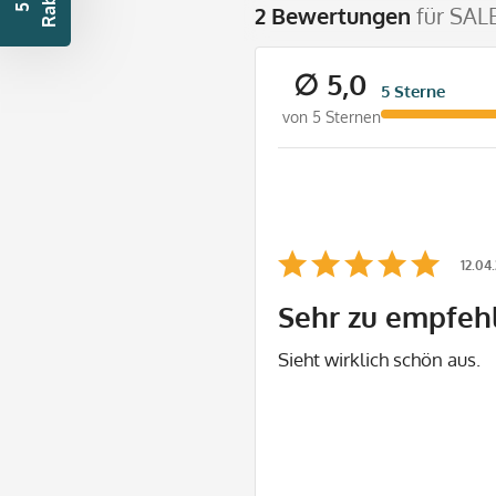
t
5
€
R
a
b
a
t
2 Bewertungen
für SAL
∅ 5,0
5 Sterne
von 5 Sternen
12.04
Sehr zu empfeh
Sieht wirklich schön aus.