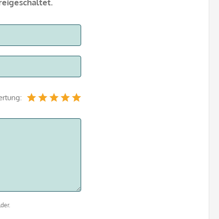
eigeschaltet.
ertung:
der.