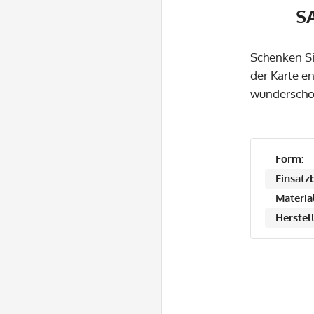
S
Schenken Si
der Karte e
wunderschöne
Form:
Einsatzb
Material
Herstell