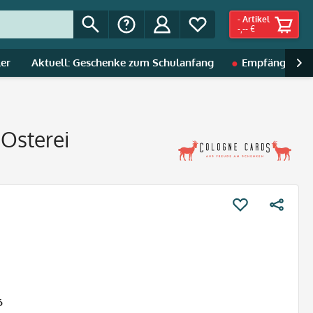
-
Artikel
-,-- €
ler
Aktuell: Geschenke zum Schulanfang
Empfänger | A

Osterei
6