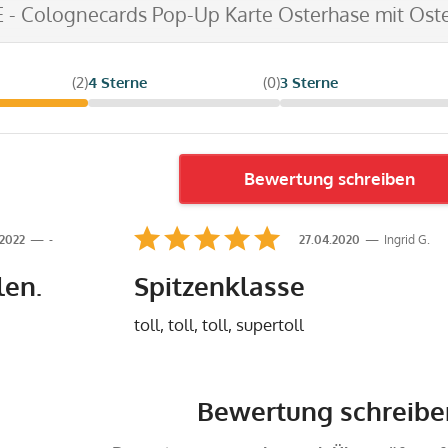
E - Colognecards Pop-Up Karte Osterhase mit Oste
(2)
4 Sterne
(0)
3 Sterne
Bewertung schreiben
.2022
-
27.04.2020
Ingrid G.
len.
Spitzenklasse
toll, toll, toll, supertoll
Bewertung schreibe