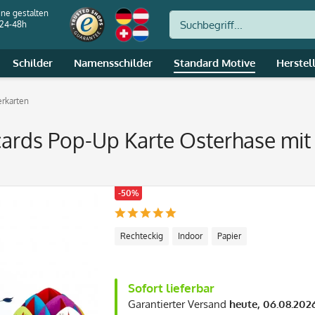
ine gestalten
 24-48h
Schilder
Namensschilder
Standard Motive
Herstel
rkarten
ards Pop-Up Karte Osterhase mit 
-50%
Rechteckig
Indoor
Papier
Sofort lieferbar
Garantierter Versand
heute, 06.08.202