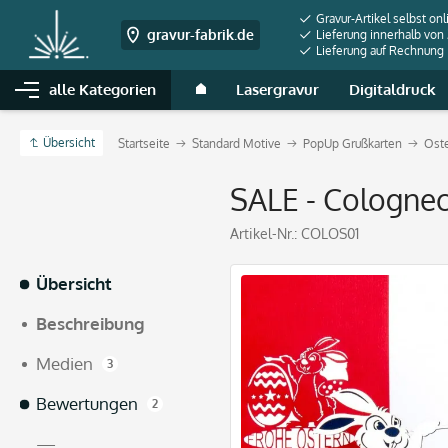
Gravur-Artikel selbst onl
gravur-fabrik.de
Lieferung innerhalb von
Lieferung auf Rechnung
alle Kategorien
Lasergravur
Digitaldruck
Übersicht
Startseite
Standard Motive
PopUp Grußkarten
Oste
SALE - Colognec
Artikel-Nr.:
COLOS01
Übersicht
Beschreibung
Medien
3
Bewertungen
2
—