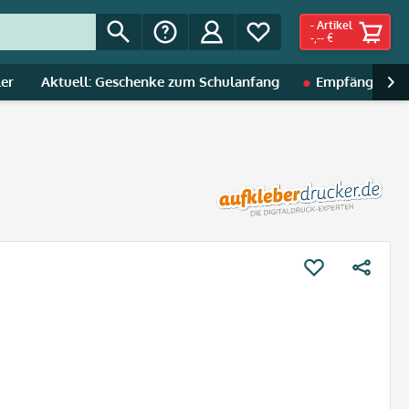
-
Artikel
-,-- €
ler
Aktuell: Geschenke zum Schulanfang
Empfänger | A
