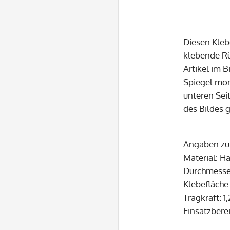
Diesen Kleb
klebende Rü
Artikel im B
Spiegel mon
unteren Sei
des Bildes 
Angaben zum
Material: H
Durchmesse
Klebefläch
Tragkraft: 1,
Einsatzbere