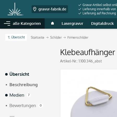
Gravur-Artikel selbst onl
gravur-fabrik.de
Lieferung innerhalb von
Lieferung auf Rechnung
alle Kategorien
Lasergravur
Digitaldruck
Übersicht
Startseite
Schilder
Firmenschilder
Klebeaufhänger 
Artikel-Nr.:
1.100.346_abst
Übersicht
Beschreibung
Medien
7
Bewertungen
0
—