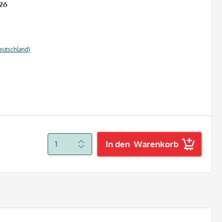
26
eutschland)
In den
Warenkorb