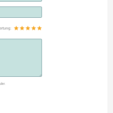
ertung:
der.