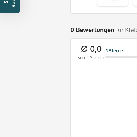
t
5
€
R
a
b
a
t
0 Bewertungen
für Kle
∅ 0,0
5 Sterne
von 5 Sternen