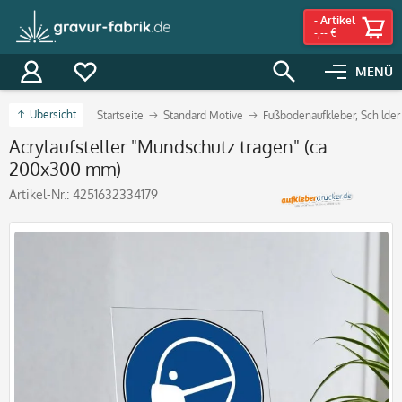
-
Artikel
-,-- €
MENÜ
Übersicht
Startseite
Standard Motive
Fußbodenaufkleber, Schilder 
Acrylaufsteller "Mundschutz tragen" (ca.
200x300 mm)
Artikel-Nr.:
4251632334179