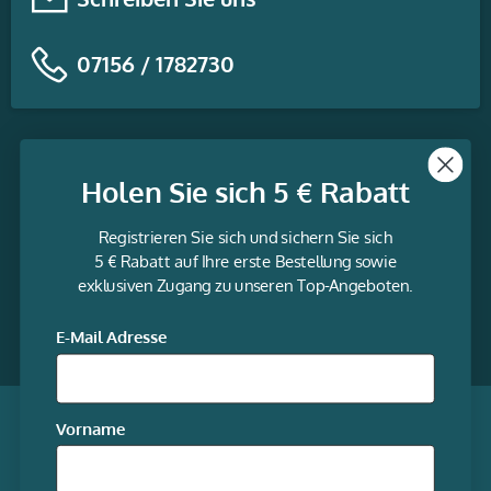
07156 / 1782730
Themen
Holen Sie sich 5 € Rabatt
Informationen
Registrieren Sie sich und sichern Sie sich
Service
5 € Rabatt auf Ihre erste Bestellung sowie
exklusiven Zugang zu unseren Top-Angeboten.
gravur-
fabrik.de
Facebook
LinkedIn
Twitter
@Social
E-Mail Adresse
media
Qualität garantiert
Vorname
Mitgliedschaften