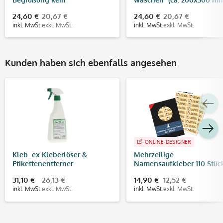
Händeschütteln" (ca. 200x300
24,60 €
20,67 €
24,60 €
20,67 €
mm)
inkl. MwSt.
exkl. MwSt.
inkl. MwSt.
exkl. MwSt.
Kunden haben sich ebenfalls angesehen
ONLINE-DESIGNER
Kleb_ex Kleberlöser &
Mehrzeilige
Etikettenentferner
Namensaufkleber 110 Stüc
50x15 mm
31,10 €
26,13 €
14,90 €
12,52 €
inkl. MwSt.
exkl. MwSt.
inkl. MwSt.
exkl. MwSt.