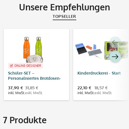
Unsere Empfehlungen
TOPSELLER
ONLINE-DESIGNER
Schüler-SET –
Kinderdruckerei - Start
Personalisiertes Brotdosen-
& Trinkflaschen-Set mit
37,90 €
31,85 €
22,10 €
18,57 €
Namen
inkl. MwSt.
exkl. MwSt.
inkl. MwSt.
exkl. MwSt.
7
Produkte